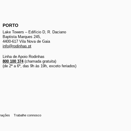
PORTO
Lake Towers – Edifício D, R. Daciano
Baptista Marques 245,
4400-617 Vila Nova de Gaia
info@rodinhas.pt
Linha de Apoio Rodinhas
800 100 374
(chamada gratuita)
(de 2ª a 6ª, das 9h às 19h, exceto feriados)
amações
Trabalhe connosco