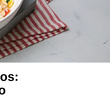
cos:
o