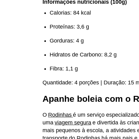
Informações nutricionais
(100g)
Calorias: 84 kcal
Proteínas: 3,6 g
Gorduras: 4 g
Hidratos de Carbono: 8,2 g
Fibra: 1,1 g
Quantidade: 4 porções | Duração: 15 
Apanhe boleia com o 
O
Rodinhas
é um serviço especializad
uma
viagem segura
e divertida às cri
mais pequenos à escola, a atividades 
transporte do Rodinhas
há mais pais e 