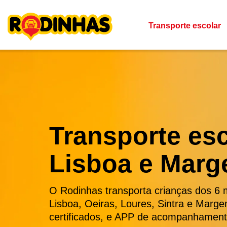
Skip
to
content
Transporte escolar
Transporte es
Lisboa e Marg
O Rodinhas transporta crianças dos 6
Lisboa, Oeiras, Loures, Sintra e Marg
certificados, e APP de acompanhament