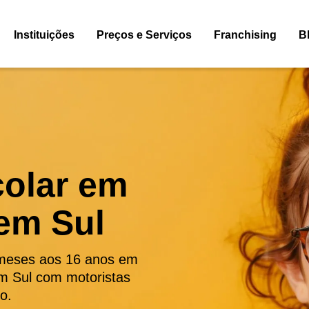
Instituições
Preços e Serviços
Franchising
B
colar em
em Sul
 meses aos 16 anos em
em Sul com motoristas
o.