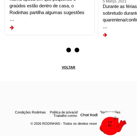
5 Março, 2021
graúdos estão dentro de casa, o
Durante as féria
Rodinhas partilha algumas sugestões
sobretudo durant
…
quarentena/conf
…
VOLTAR
Condições Rodinhas
Política de privacidade
Livro de Reclamações
Trabalhe connosco
© 2026
RODINHAS
- Todos os direitos reservados