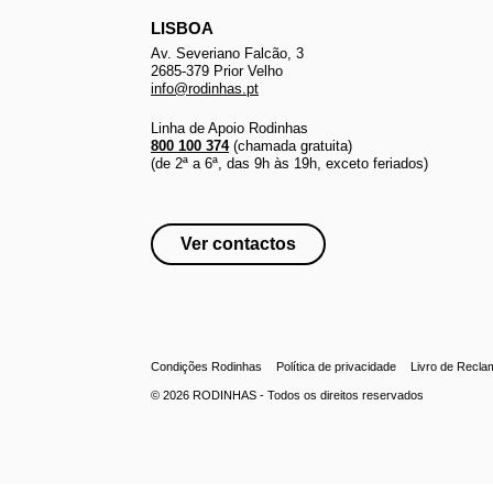
LISBOA
Av. Severiano Falcão, 3
2685-379 Prior Velho
info@rodinhas.pt
Linha de Apoio Rodinhas
800 100 374
(chamada gratuita)
(de 2ª a 6ª, das 9h às 19h, exceto feriados)
Ver contactos
Condições Rodinhas
Política de privacidade
Livro de Recl
© 2026
RODINHAS
- Todos os direitos reservados