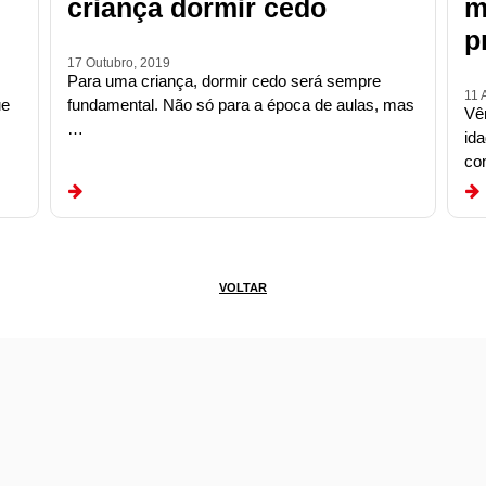
criança dormir cedo
m
p
17 Outubro, 2019
Para uma criança, dormir cedo será sempre
11 
ue
fundamental. Não só para a época de aulas, mas
Vê
…
id
con
VOLTAR