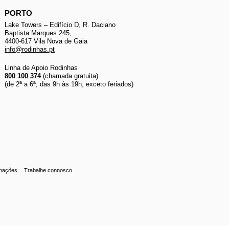
PORTO
Lake Towers – Edifício D, R. Daciano
Baptista Marques 245,
4400-617 Vila Nova de Gaia
info@rodinhas.pt
Linha de Apoio Rodinhas
800 100 374
(chamada gratuita)
(de 2ª a 6ª, das 9h às 19h, exceto feriados)
amações
Trabalhe connosco