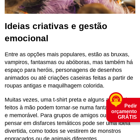
Ideias criativas e gestão
emocional
Entre as opções mais populares, estão as bruxas,
vampiros, fantasmas ou abóboras, mas também há
espaço para heróis, personagens de desenhos
animados ou até criações caseiras feitas a partir de
roupas antigas e maquilhagem colorida.
Muitas vezes, uma t-shirt preta e alguns acessórios
Pedir
feitos à mão podem tornar-se numa fantasia original
orçamento
e memorável. Para grupos de amigos ou irmãos,
GRÁTIS
pensar em disfarces temáticos pode ser uma ideia
divertida, como todos se vestirem de monstros
engraçados ou de animais diferentes.