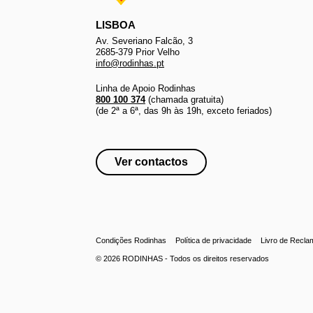
LISBOA
Av. Severiano Falcão, 3
2685-379 Prior Velho
info@rodinhas.pt
Linha de Apoio Rodinhas
800 100 374
(chamada gratuita)
(de 2ª a 6ª, das 9h às 19h, exceto feriados)
Ver contactos
Condições Rodinhas
Política de privacidade
Livro de Recl
© 2026
RODINHAS
- Todos os direitos reservados