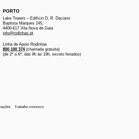
PORTO
Lake Towers – Edifício D, R. Daciano
Baptista Marques 245,
4400-617 Vila Nova de Gaia
info@rodinhas.pt
Linha de Apoio Rodinhas
800 100 374
(chamada gratuita)
(de 2ª a 6ª, das 9h às 19h, exceto feriados)
amações
Trabalhe connosco