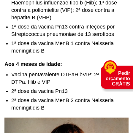
Haemophilus influenzae
tipo b (Hib); 1ª dose
contra a poliomielite (VIP); 2ª dose contra a
hepatite B (VHB)
1ª dose da vacina Pn13 contra infeções por
Streptococcus pneumoniae
de 13 serotipos
1ª dose da vacina MenB 1 contra
Neisseria
meningitidis
B
Aos 4 meses de idade:
Pedir
Vacina pentavalente DTPaHibVIP: 2ª dose
orçamento
DTPa, Hib e VIP
GRÁTIS
2ª dose da vacina Pn13
2ª dose da vacina MenB 2 contra
Neisseria
meningitidis
B